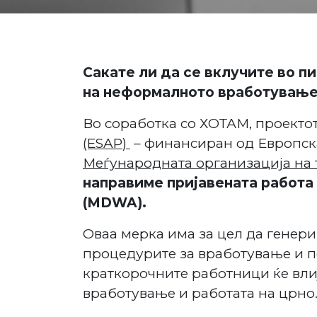
Сакате ли да се вклучите во п
на неформалното вработување 
Во соработка со ХОТАМ, проекто
(ESAP
)
– финансиран од Европска
Меѓународната организација на 
направиме пријавената работа
(MDWA).
Оваа мерка има за цел да генер
процедурите за вработување и п
краткорочните работници ќе вл
вработување и работата на црно