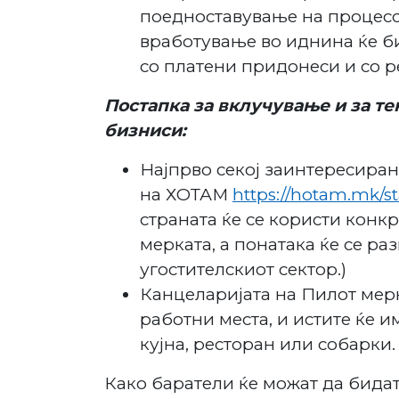
поедноставување на процесот
вработување во иднина ќе би
со платени придонеси и со р
Постапка за вклучување и за те
бизниси:
Најпрво секој заинтересиран
на ХОТАМ
https://hotam.mk/
страната ќе се користи конк
мерката, а понатака ќе се ра
угостителскиот сектор.)
Канцеларијата на Пилот мерк
работни места, и истите ќе и
кујна, ресторан или собарки.
Како баратели ќе можат да бидат