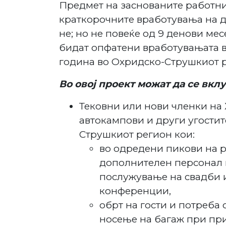
Предмет на заснованите работни
краткорочните вработувања на д
не; но не повеќе од 9 денови мес
бидат опфатени вработувањата во 
година во Охридско-Струшкиот р
Во овој проект можат да се вкл
Тековни или нови членки на 
автокампови и други угостит
Струшкиот регион кои:
во одредени пикови на 
дополнителен персонал н
послужување на свадби и
конференции,
обрт на гости и потреба 
носење на багаж при при