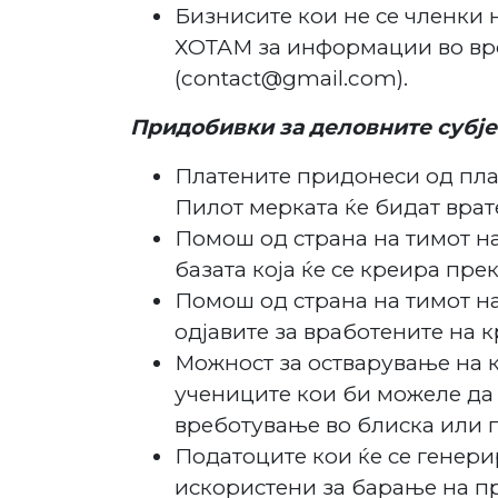
Бизнисите кои не се членки 
ХОТАМ за информации во врс
(contact@gmail.com).
Придобивки за деловните субјек
Платените придонеси од пла
Пилот мерката ќе бидат врат
Помош од страна на тимот н
базата која ќе се креира прек
Помош од страна на тимот на
одјавите за вработените на к
Можност за остварување на к
учениците кои би можеле да
вреботување во блиска или 
Податоците кои ќе се генерир
искористени за барање на п