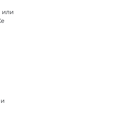
и или
Ќе
и
 и