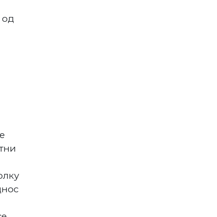
 од
е
отни
олку
днос
се