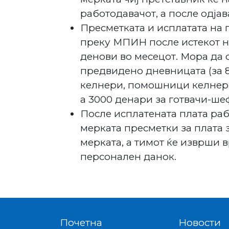
работодавачот, а после одјав
Пресметката и исплатата на 
преку МПИН после истекот н
денови во месецот. Мора да 
предвидено дневницата (за 8
келнери, помошници келнери
а 3000 денари за готвачи-ше
После исплатената плата раб
мерката пресметки за плата
мерката, а тимот ќе изврши 
персонален данок.
Почетна
Новости