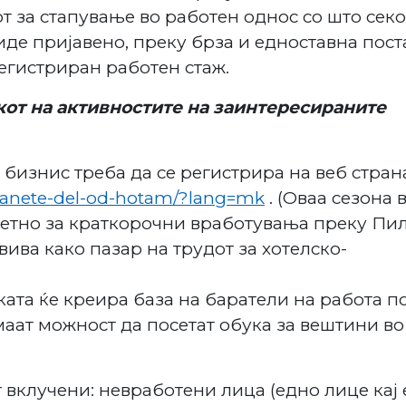
 за стапување во работен однос со што сек
де пријавено, преку брза и едноставна пост
егистриран работен стаж.
кот на активностите на заинтересираните
 бизнис треба да се регистрира на веб стран
stanete-del-od-hotam/?lang=mk
. (Оваа сезона 
ретно за краткорочни вработувања преку Пи
звива како пазар на трудот за хотелско-
ата ќе креира база на баратели на работа п
маат можност да посетат обука за вештини во
 вклучени: невработени лица (едно лице кај