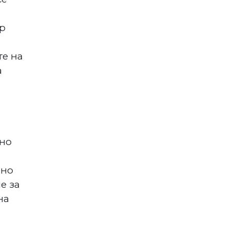
ор
те на
а
ено
ено
е за
на