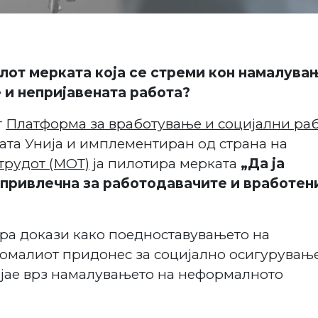
илот мерката која се стреми кон намалува
и непријавената работа?
т
Платформа за вработување и социјални ра
та Унија и имплементиран од страна на
трудот (МОТ)
ја пилотира мерката
„Да
ја
 привлечна за работодавачите и вработен
ира докази како поедноставувањето на
омалиот придонес за социјално осигурување
ијае врз намалувањето на неформалното
.