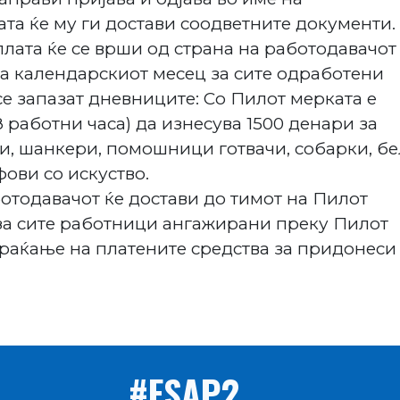
ата ќе му ги достави соодветните документи.
плата ќе се врши од страна на работодавачот
а календарскиот месец за сите одработени
се запазат дневниците: Со Пилот мерката е
 работни часа) да изнесува 1500 денари за
, шанкери, помошници готвачи, собарки, бе
фови со искуство.
отодавачот ќе достави до тимот на Пилот
 за сите работници ангажирани преку Пилот
враќање на платените средства за придонеси
#ESAP2