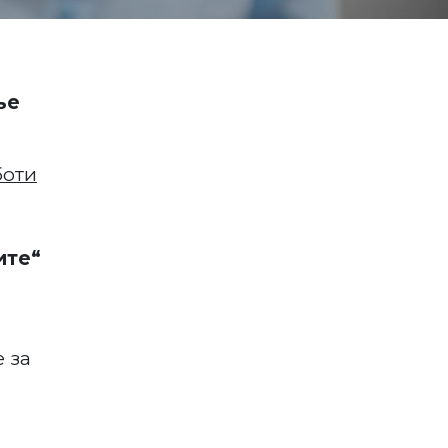
ње
боти
ите“
 за