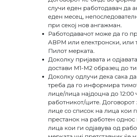
случи еден работодавач да а
еден месец, непоследователн
при секој нов ангажман.
Работодавачот може да го пр
АВРМ или електронски, или т
Пилот мерката.
Доколку пријавата и одјават
достави М1-М2 образец до ти
Доколку одлучи дека сака да
треба да го информира тимо
лице/лица најдоцна до 12:00 
работникот/ците. Договорот 
лице со список на лица кои г
престанок на работен однос 
лица кои ги одјавува од рабо
мерката чиј претставник ќе н