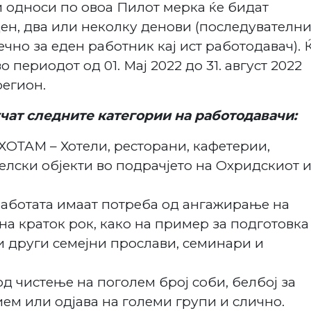
 односи по овоа Пилот мерка ќе бидат
ен, два или неколку денови (последувателн
ечно за еден работник кај ист работодавач). 
периодот од 01. Мај 2022 до 31. август 2022
егион.
учат следните категории на работодавачи:
ХОТАМ – Хотели, ресторани, кафетерии,
елски објекти во подрачјето на Охридскиот 
работата имаат потреба од ангажирање на
а краток рок, како на пример за подготовка
 други семејни прослави, семинари и
од чистење на поголем број соби, белбој за
ем или одјава на големи групи и слично.