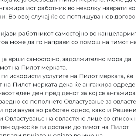
нгажира ист работник во неколку наврати во
и. Во овој случај ќе се потпишува нов догов
ијави работникот самостојно во канцеларии
оа може да го направи со помош на тимот н
а ја врши самостојно, задолжително мора да
мот на Пилот мерката.
 ги искористи услугите на Пилот мерката, ќе
т на Пилот мерката дека ќе ангажира одред
часот еден ден пред денот за кој се ангажира
заедно со пополнето Овластување за овласт
и пријавува во работен однос, како и Решени
и Овластување на овластено лице со список 
тен однос ќе ги достави до тимот на Пилот
аправи пријава и одјава во име на