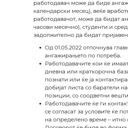
работодавач може да биде ангаж
календарски месец), веќе вработ
работодавачот, може да бидат а
часови месечно), студенти и сре
задолжително да бидат пријавен
Од 01.05.2022 отпочнува гла
ангажирањето по потреба.
Работодавачите кои ќе имаа
дневна или краткорочна база
познати или ќе ја контактир
добијат листа со баратели н
позиции, со соодветни вешти
Работодавачите ќе ги контак
се согласат за условите ќе 
на определено време – итно 
Договорот ќе биде во форма 