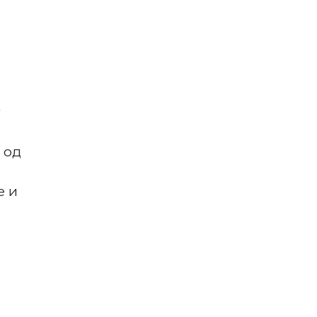
у
 од
е и