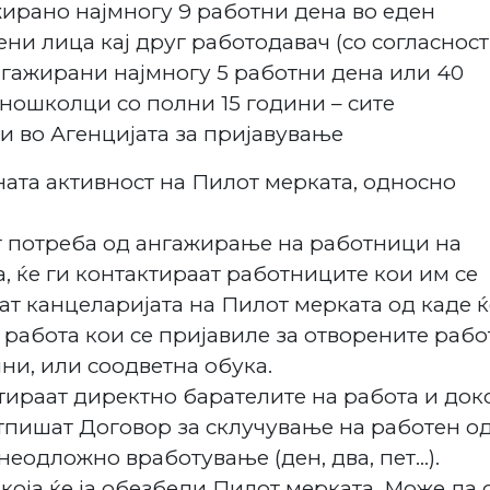
ирано најмногу 9 работни дена во еден
ени лица кај друг работодавач (со согласност
нгажирани најмногу 5 работни дена или 40
дношколци со полни 15 години – сите
и во Агенцијата за пријавување
вната активност на Пилот мерката, односно
т потреба од ангажирање на работници на
, ќе ги контактираат работниците кои им се
аат канцеларијата на Пилот мерката од каде ќ
а работа кои се пријавиле за отворените раб
ни, или соодветна обука.
тираат директно барателите на работа и док
потпишат Договор за склучување на работен о
неодложно вработување (ден, два, пет…).
која ќе ја обезбеди Пилот мерката. Може да 