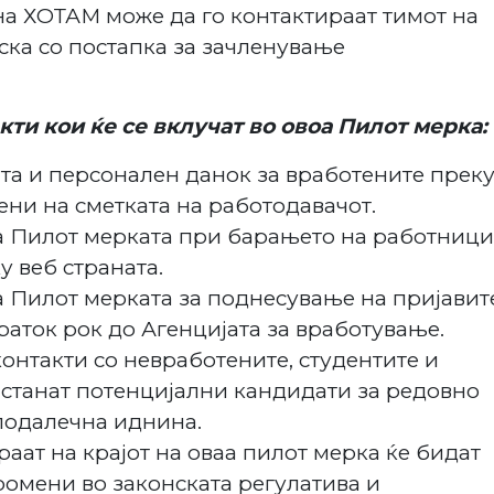
на ХОТАМ може да го контактираат тимот на
ка со постапка за зачленување
ти кои ќе се вклучат во овоа Пилот мерка:
та и персонален данок за вработените прек
ени на сметката на работодавачот.
а Пилот мерката при барањето на работници
у веб страната.
 Пилот мерката за поднесување на пријавит
раток рок до Агенцијата за вработување.
онтакти со невработените, студентите и
 станат потенцијални кандидати за редовно
подалечна иднина.
аат на крајот на оваа пилот мерка ќе бидат
ромени во законската регулатива и