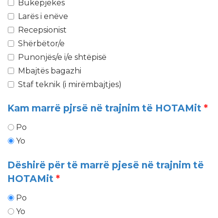
Bukëpjekës
Larës i enëve
Recepsionist
Shërbëtor/e
Punonjës/e i/e shtëpisë
Mbajtës bagazhi
Staf teknik (i mirëmbajtjes)
Kam marrë pjrsë në trajnim të HOTAMit
*
Po
Yo
Dëshirë për të marrë pjesë në trajnim të
HOTAMit
*
Po
Yo