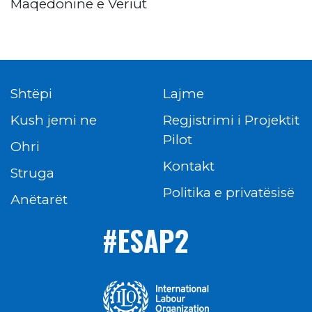
Maqedoninë e Veriut
Shtëpi
Lajme
Kush jemi ne
Regjistrimi i Projektit
Pilot
Ohri
Kontakt
Struga
Politika e privatësisë
Аnëtarët
#ESAP2