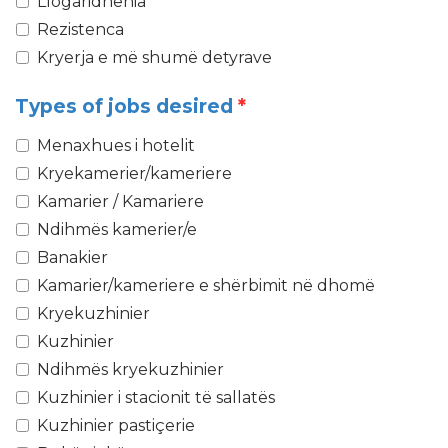
Llogaridhënia
Rezistenca
Kryerja e më shumë detyrave
Types of jobs desired
*
Menaxhues i hotelit
Kryekamerier/kameriere
Kamarier / Kamariere
Ndihmës kamerier/e
Banakier
Kamarier/kameriere e shërbimit në dhomë
Kryekuzhinier
Kuzhinier
Ndihmës kryekuzhinier
Kuzhinier i stacionit të sallatës
Kuzhinier pastiçerie