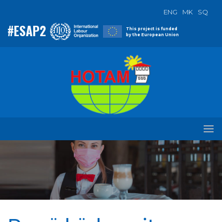
ENG
MK
SQ
#ESAP2
This project is funded
by the European Union