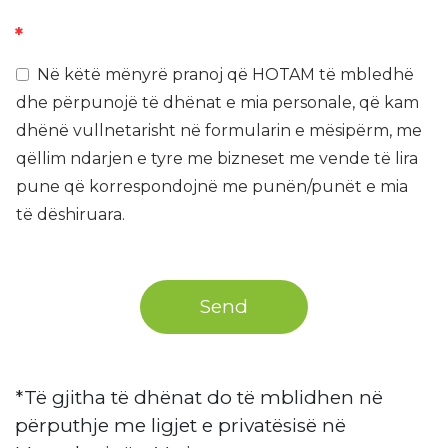
*
Në këtë mënyrë pranoj që HOTAM të mbledhë
dhe përpunojë të dhënat e mia personale, që kam
dhënë vullnetarisht në formularin e mësipërm, me
qëllim ndarjen e tyre me bizneset me vende të lira
pune që korrespondojnë me punën/punët e mia
të dëshiruara.
*Të gjitha të dhënat do të mblidhen në
përputhje me ligjet e privatësisë në