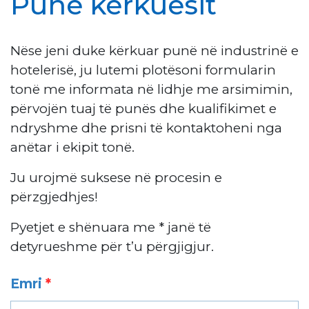
Punë kërkuesit
Nëse jeni duke kërkuar punë në industrinë e
hotelerisë, ju lutemi plotësoni formularin
tonë me informata në lidhje me arsimimin,
përvojën tuaj të punës dhe kualifikimet e
ndryshme dhe prisni të kontaktoheni nga
anëtar i ekipit tonë.
Ju urojmë suksese në procesin e
përzgjedhjes!
Pyetjet e shënuara me * janë të
detyrueshme për t’u përgjigjur.
Emri
*