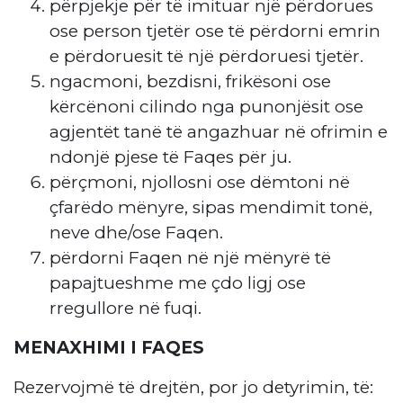
përpjekje për të imituar një përdorues
ose person tjetër ose të përdorni emrin
e përdoruesit të një përdoruesi tjetër.
ngacmoni, bezdisni, frikësoni ose
kërcënoni cilindo nga punonjësit ose
agjentët tanë të angazhuar në ofrimin e
ndonjë pjese të Faqes për ju.
përçmoni, njollosni ose dëmtoni në
çfarëdo mënyre, sipas mendimit tonë,
neve dhe/ose Faqen.
përdorni Faqen në një mënyrë të
papajtueshme me çdo ligj ose
rregullore në fuqi.
MENAXHIMI I FAQES
Rezervojmë të drejtën, por jo detyrimin, të: