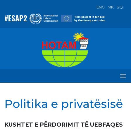
ENG
MK
SQ
#ESAP2
This project is funded
by the European Union
Politika e privatësisë
KUSHTET E PËRDORIMIT TË UEBFAQES