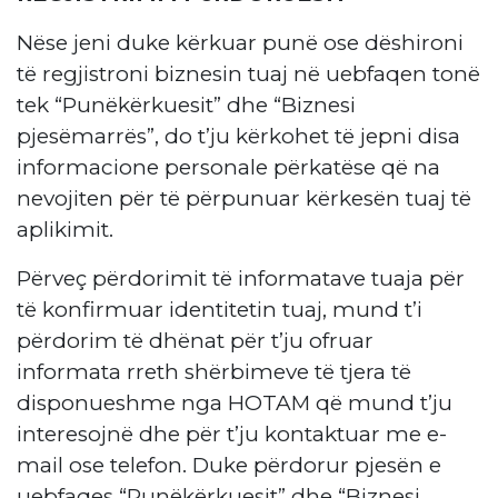
Nëse jeni duke kërkuar punë ose dëshironi
të regjistroni biznesin tuaj në uebfaqen tonë
tek “Punëkërkuesit” dhe “Biznesi
pjesëmarrës”, do t’ju kërkohet të jepni disa
informacione personale përkatëse që na
nevojiten për të përpunuar kërkesën tuaj të
aplikimit.
Përveç përdorimit të informatave tuaja për
të konfirmuar identitetin tuaj, mund t’i
përdorim të dhënat për t’ju ofruar
informata rreth shërbimeve të tjera të
disponueshme nga HOTAM që mund t’ju
interesojnë dhe për t’ju kontaktuar me e-
mail ose telefon. Duke përdorur pjesën e
uebfaqes “Punëkërkuesit” dhe “Biznesi