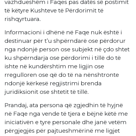
vazhdueshëm i Faqes pas datës së postimit
të këtyre Kushteve të Përdorimit të
rishqyrtuara.
Informacioni i dhënë në Faqe nuk është i
destinuar për t’u shpërndarë ose përdorur
nga ndonjë person ose subjekt në çdo shtet
ku shpërndarja ose përdorimi i tillë do të
ishte në kundërshtim me ligjin ose
rregulloren ose që do të na nënshtronte
ndonjë kërkesë regjistrimi brenda
juridiksionit ose shtetit të tillë.
Prandaj, ata persona që zgjedhin të hyjnë
në Faqe nga vende të tjera e bëjnë këtë me
iniciativën e tyre personale dhe janë vetëm
përgjegjës për pajtueshmërinë me ligjet