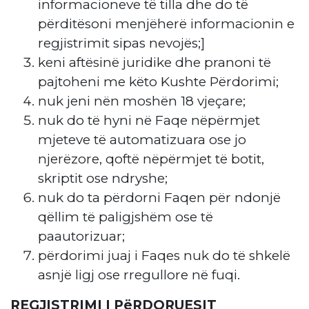
informacioneve të tilla dhe do të
përditësoni menjëherë informacionin e
regjistrimit sipas nevojës;]
keni aftësinë juridike dhe pranoni të
pajtoheni me këto Kushte Përdorimi;
nuk jeni nën moshën 18 vjeçare;
nuk do të hyni në Faqe nëpërmjet
mjeteve të automatizuara ose jo
njerëzore, qoftë nëpërmjet të botit,
skriptit ose ndryshe;
nuk do ta përdorni Faqen për ndonjë
qëllim të paligjshëm ose të
paautorizuar;
përdorimi juaj i Faqes nuk do të shkelë
asnjë ligj ose rregullore në fuqi.
REGJISTRIMI I PëRDORUESIT