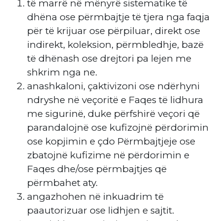
të marrë në mënyrë sistematike të
dhëna ose përmbajtje të tjera nga faqja
për të krijuar ose përpiluar, direkt ose
indirekt, koleksion, përmbledhje, bazë
të dhënash ose drejtori pa lejen me
shkrim nga ne.
anashkaloni, çaktivizoni ose ndërhyni
ndryshe në veçoritë e Faqes të lidhura
me sigurinë, duke përfshirë veçori që
parandalojnë ose kufizojnë përdorimin
ose kopjimin e çdo Përmbajtjeje ose
zbatojnë kufizime në përdorimin e
Faqes dhe/ose përmbajtjes që
përmbahet aty.
angazhohen në inkuadrim të
paautorizuar ose lidhjen e sajtit.