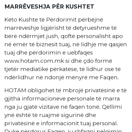
MARRËVESHJA PËR KUSHTET
Këto Kushte të Përdorimit përbëjnë
marrëveshje ligjërisht të detyrueshme të
bërë ndërmjet jush, qoftë personalisht apo
në emër të biznesit tuaj, në lidhje me qasjen
tuaj dhe përdorimin e uebfaqes
www.hotam.com.mk si dhe çdo formë
tjetër mediatike përkatëse, të lidhur ose të
ndërlidhur në ndonjë mënyrë me Faqen.
HOTAM obligohet të mbrojë privatësinë e të
gjitha informacioneve personale të marra
nga ju gjatë vizitave në faqen tonë. Qëllimi
ynë është të ruajmë sigurinë dhe
privatësinë e informacionit tuaj personal.
Duke përdorur Faqen, ju shfaqni pëlqimin