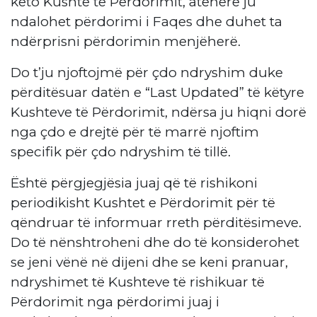
këto Kushte të Përdorimit, atëherë ju
ndalohet përdorimi i Faqes dhe duhet ta
ndërprisni përdorimin menjëherë.
Do t’ju njoftojmë për çdo ndryshim duke
përditësuar datën e “Last Updated” të këtyre
Kushteve të Përdorimit, ndërsa ju hiqni dorë
nga çdo e drejtë për të marrë njoftim
specifik për çdo ndryshim të tillë.
Është përgjegjësia juaj që të rishikoni
periodikisht Kushtet e Përdorimit për të
qëndruar të informuar rreth përditësimeve.
Do të nënshtroheni dhe do të konsiderohet
se jeni vënë në dijeni dhe se keni pranuar,
ndryshimet të Kushteve të rishikuar të
Përdorimit nga përdorimi juaj i